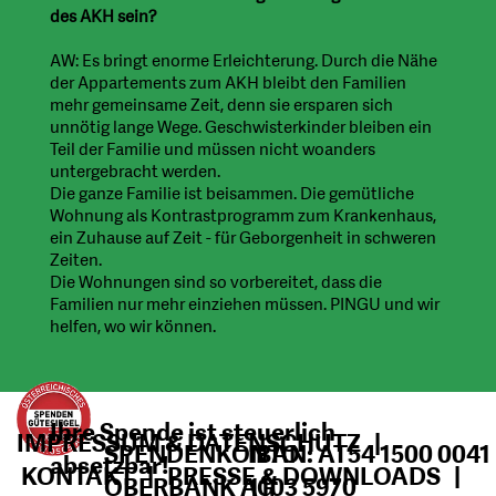
des AKH sein?
AW: Es bringt enorme Erleichterung. Durch die Nähe
der Appartements zum AKH bleibt den Familien
mehr gemeinsame Zeit, denn sie ersparen sich
unnötig lange Wege. Geschwisterkinder bleiben ein
Teil der Familie und müssen nicht woanders
untergebracht werden.
Die ganze Familie ist beisammen. Die gemütliche
Wohnung als Kontrastprogramm zum Krankenhaus,
ein Zuhause auf Zeit - für Geborgenheit in schweren
Zeiten.
Die Wohnungen sind so vorbereitet, dass die
Familien nur mehr einziehen müssen. PINGU und wir
helfen, wo wir können.
Ihre Spende ist steuerlich
IMPRESSUM & DATENSCHUTZ
|
SPENDENKONTO
IBAN: AT54 1500 0041
absetzbar!
KONTAKT
|
PRESSE & DOWNLOADS
|
OBERBANK AG
1103 5970