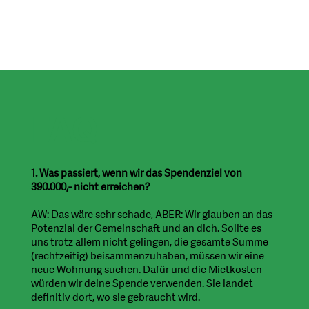
FAQ
1. Was passiert, wenn wir das Spendenziel von
390.000,- nicht erreichen?
AW: Das wäre sehr schade, ABER: Wir glauben an das
Potenzial der Gemeinschaft und an dich. Sollte es
uns trotz allem nicht gelingen, die gesamte Summe
(rechtzeitig) beisammenzuhaben, müssen wir eine
neue Wohnung suchen. Dafür und die Mietkosten
würden wir deine Spende verwenden. Sie landet
definitiv dort, wo sie gebraucht wird.