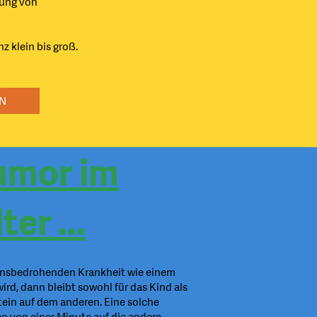
zung von
z klein bis groß.
EN
umor im
er ...
bensbedrohenden Krankheit wie einem
ird, dann bleibt sowohl für das Kind als
Stein auf dem anderen. Eine solche
n von einer Minute auf die andere.