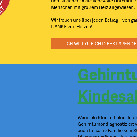
und ist daher an die liebevolle Unterstüt
Menschen mit großem Herz angewiesen.
Wir freuen uns über jeden Betrag – von gan
DANKE von Herzen!
ICH WILL GLEICH DIREKT SPEND
Gehirnt
Kindesalt
Wenn ein Kind mit einer le
Gehirntumor diagnostiziert w
auch für seine Familie kein 
Diagnose verändert das Lebe