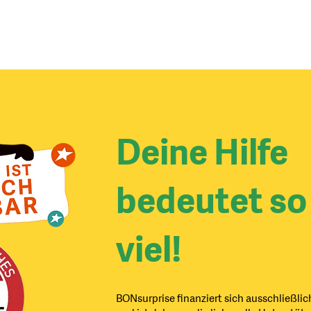
ÜBER UNS
WIE WIR HELFEN
ICH WILL SPE
Deine Hilfe
bedeutet so
viel!
BONsurprise finanziert sich ausschließli